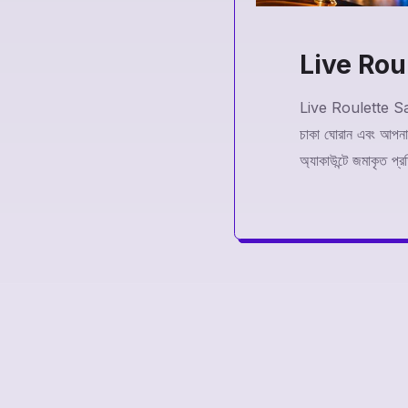
Live Roul
Live Roulette Sapph
চাকা ঘোরান এবং আপনার
অ্যাকাউন্টে জমাকৃত প্র