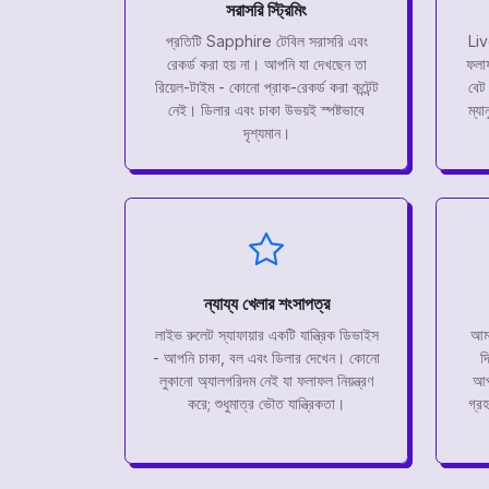
সরাসরি স্ট্রিমিং
প্রতিটি Sapphire টেবিল সরাসরি এবং
Liv
রেকর্ড করা হয় না। আপনি যা দেখছেন তা
ফলাফ
রিয়েল-টাইম - কোনো প্রাক-রেকর্ড করা কন্টেন্ট
বেট 
নেই। ডিলার এবং চাকা উভয়ই স্পষ্টভাবে
ম্যা
দৃশ্যমান।
ন্যায্য খেলার শংসাপত্র
লাইভ রুলেট স্যাফায়ার একটি যান্ত্রিক ডিভাইস
আম
- আপনি চাকা, বল এবং ডিলার দেখেন। কোনো
দ
লুকানো অ্যালগরিদম নেই যা ফলাফল নিয়ন্ত্রণ
আপন
করে; শুধুমাত্র ভৌত যান্ত্রিকতা।
গ্র