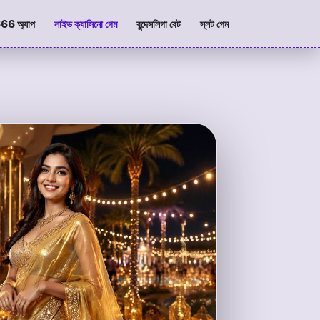
6 অ্যাপ
লাইভ ক্যাসিনো গেম
বুন্দেসলিগা বেট
স্লট গেম