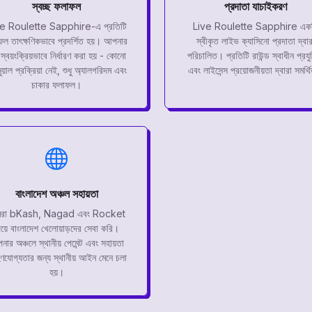
স্বচ্ছ ফলাফল
প্রদাতা যাচাইকরণ
e Roulette Sapphire-এ প্রতিটি
Live Roulette Sapphire এক
ল তাৎক্ষণিকভাবে প্রদর্শিত হয়। আপনার
স্বীকৃত লাইভ ক্যাসিনো প্রদাতা দ্বার
স্বয়ংক্রিয়ভাবে নির্ধারণ করা হয় - কোনো
পরিচালিত। প্রতিটি রাউন্ড স্বাধীন প্রযু
নুয়াল প্রক্রিয়া নেই, শুধু অ্যালগরিদম এবং
এবং লাইসেন্স প্রয়োজনীয়তা দ্বারা সমর্
চাকার ফলাফল।
বাংলাদেশ অঞ্চল সহায়তা
রা bKash, Nagad এবং Rocket
িয়ে বাংলাদেশ খেলোয়াড়দের সেবা করি।
ার অঞ্চলে স্থানীয় পেমেন্ট এবং সহায়তা
হণযোগ্যতার জন্য স্থানীয় আইন মেনে চলা
হয়।