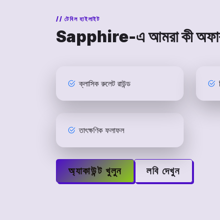
টেবিল হাইলাইট
Sapphire-এ আমরা কী অফার
ক্লাসিক রুলেট রাউন্ড
তাৎক্ষণিক ফলাফল
অ্যাকাউন্ট খুলুন
লবি দেখুন