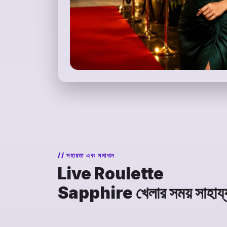
সহায়তা এবং সমাধান
Live Roulette
Sapphire খেলার সময় সাহায্