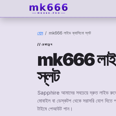
mk666
হোম
mk666 লাইভ ক্যাসিনো স্লট
রেফারেন্স
mk666 লাইভ 
স্লট
Sapphire আমাদের সবচেয়ে দ্রুত লাইভ রুলেট
মোবাইল বা ডেস্কটপ থেকে সরাসরি যোগ দিতে পা
টাইমে পেআউট পান।