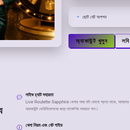
ছোট বেট অপশন
অ্যাকাউন্ট খুলুন
লবি
লাইভ চ্যাট সহায়তা
Live Roulette Sapphire খেলার সময় যদি কোনো প্রশ্ন থাকে, আমাদের লা
য
অ্যাকাউন্ট ভেরিফিকেশনের জন্য তাৎক্ষণিক সহায়তা পান।
খেলা নিয়ম এবং বেট গাইড