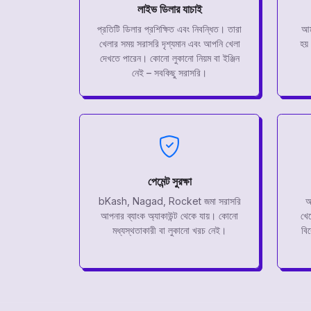
লাইভ ডিলার যাচাই
প্রতিটি ডিলার প্রশিক্ষিত এবং নিবন্ধিত। তারা
আম
খেলার সময় সরাসরি দৃশ্যমান এবং আপনি খেলা
হয়
দেখতে পারেন। কোনো লুকানো নিয়ম বা ইঞ্জিন
নেই – সবকিছু সরাসরি।
পেমেন্ট সুরক্ষা
bKash, Nagad, Rocket জমা সরাসরি
আ
আপনার ব্যাংক অ্যাকাউন্ট থেকে যায়। কোনো
খেল
মধ্যস্থতাকারী বা লুকানো খরচ নেই।
বি