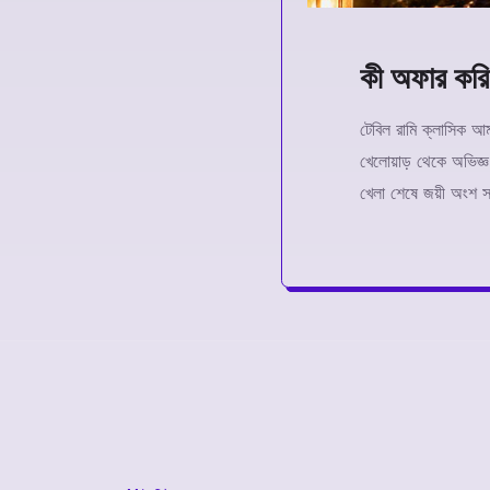
কী অফার করি
টেবিল রামি ক্লাসিক আম
খেলোয়াড় থেকে অভিজ্
খেলা শেষে জয়ী অংশ স