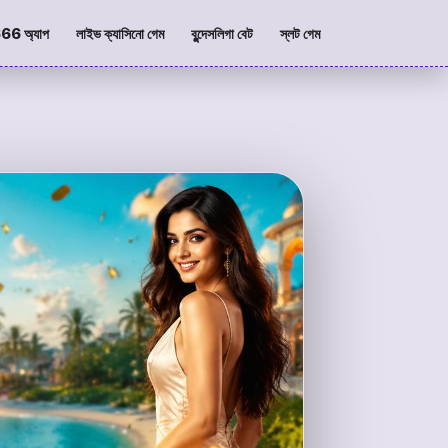
6 অ্যাপ
লাইভ ক্যাসিনো গেম
বুন্দেসলিগা বেট
স্লট গেম