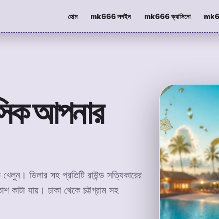
হোম
mk666 লগইন
mk666 ক্যাসিনো
mk66
াসিক আপনার
েলুন। ডিলার সহ প্রতিটি রাউন্ড সত্যিকারের
শ কাটা যায়। ঢাকা থেকে চট্টগ্রাম সহ