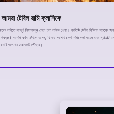
 আমরা টেবিল রামি ক্লাসিকে
াদের লবিতে সম্পূর্ণ নিয়মকানুন মেনে চলা লাইভ খেলা। প্রতিটি টেবিল বিভিন্ন স্তরের জন
ঞ পর্যন্ত। আপনি যখন টেবিলে বসেন, ডিলার সরাসরি খেলা পরিচালনা করেন এবং প্রতিটি হা
রাসরি আপনার ওয়ালেটে পৌঁছায়।